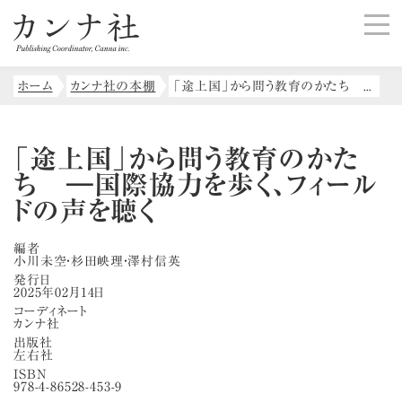
ホーム
カンナ社の本棚
「途上国」から問う教育のかたち ―国際協力を歩く、フィールドの声を聴く
「途上国」から問う教育のかた
ち ―国際協力を歩く、フィール
ドの声を聴く
編者
小川未空・杉田岟理・澤村信英
発行日
2025年02月14日
コーディネート
カンナ社
出版社
左右社
ISBN
978-4-86528-453-9