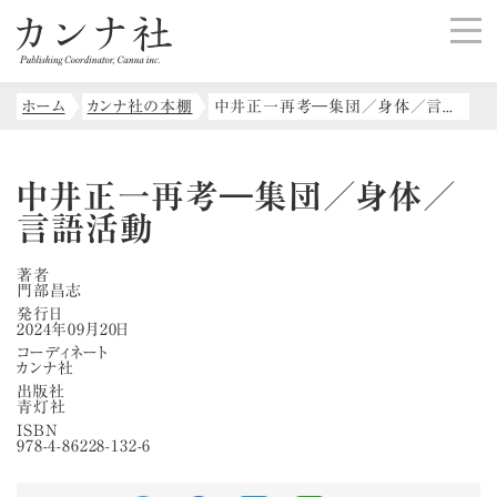
ホーム
カンナ社の本棚
中井正一再考―集団／身体／言語活動
中井正一再考―集団／身体／
言語活動
著者
門部昌志
発行日
2024年09月20日
コーディネート
カンナ社
出版社
青灯社
ISBN
978-4-86228-132-6