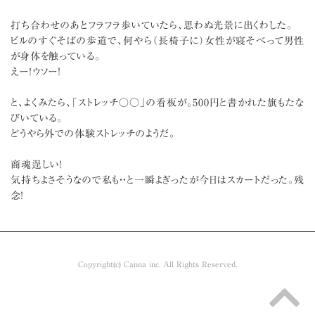
打ち合わせのあとフラフラ歩いていたら、思わぬ光景に出くわした。
ビルのすぐそばの歩道で、何やら（長椅子に）女性が寝そべって男性
が身体を触っている。
えー！ウソー！
と、よくみたら、「ストレッチ○○」の看板が。500円と書かれた旗もたな
びいている。
どうやら外での体験ストレッチのようだ。
商魂逞しい！
気持ちよさそうなので私も・・と一瞬よぎったが今日はスカートだった。残
念！
Copyright(c) Canna inc. All Rights Reserved.